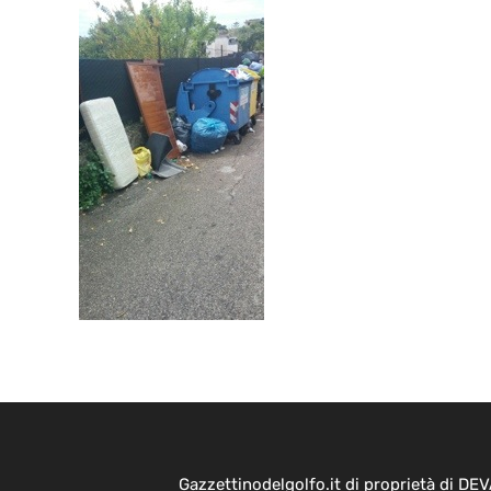
Gazzettinodelgolfo.it di proprietà di D