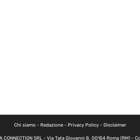
Chi siamo
-
Redazione
-
Privacy Policy
-
Disclaimer
EVA CONNECTION SRL - Via Tata Giovanni 8, 00154 Roma (RM) - Cod