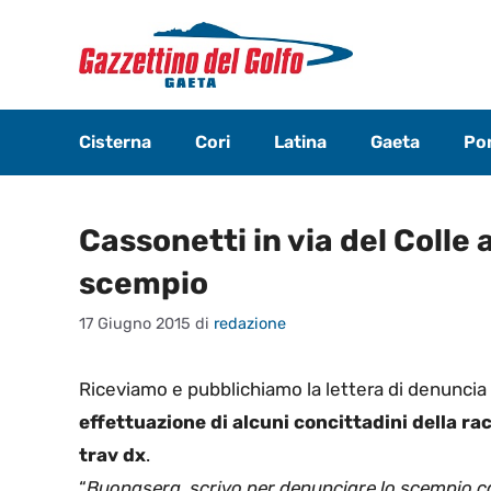
Vai
al
contenuto
Cisterna
Cori
Latina
Gaeta
Pon
Cassonetti in via del Colle
scempio
17 Giugno 2015
di
redazione
Riceviamo e pubblichiamo la lettera di denuncia
effettuazione di alcuni concittadini della ra
trav dx
.
“
Buonasera, scrivo per denunciare lo scempio ca