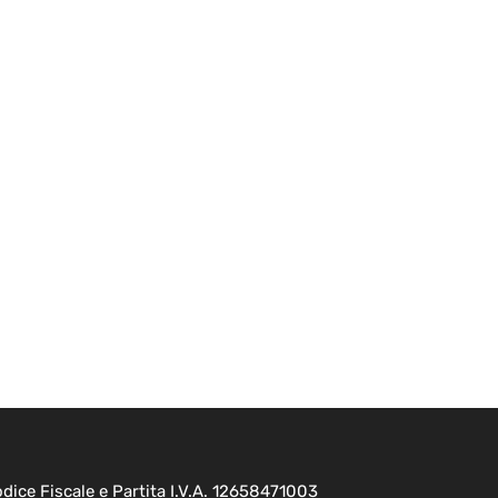
ice Fiscale e Partita I.V.A. 12658471003