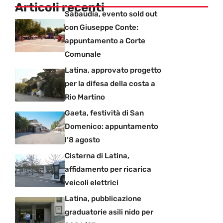
Articoli recenti
Sabaudia, evento sold out
con Giuseppe Conte:
appuntamento a Corte
Comunale
Latina, approvato progetto
per la difesa della costa a
Rio Martino
Gaeta, festività di San
Domenico: appuntamento
l’8 agosto
Cisterna di Latina,
affidamento per ricarica
veicoli elettrici
Latina, pubblicazione
graduatorie asili nido per