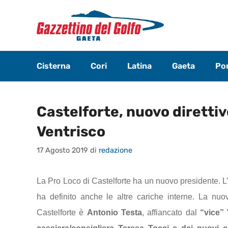
Vai
al
contenuto
Cisterna
Cori
Latina
Gaeta
Pon
Castelforte, nuovo direttiv
Ventrisco
17 Agosto 2019
di
redazione
La Pro Loco di Castelforte ha un nuovo presidente. L’h
ha definito anche le altre cariche interne. La nuov
Castelforte è
Antonio Testa
, affiancato dal
“vice”