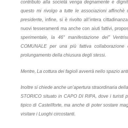
contributo alla società venga degnamente e dignito
questo mi rivolgo a tutte le associazioni affinchè 
preside
n
te, infine, si è rivolto all’intera cittadin
nuovi tesseramenti ma anche con aiuti fattivi, propo
sperimentale, la 46° manifestazione del” Ven
COMUNALE per una più fattiva collaborazione e p
prolungamento della chiusura degli stessi.
Mentre, La cottura dei fagioli avverrà nello spazio anti
Inoltre si chiede anche un’apertura straordinaria del
STORICO situato in CAPO DI RIPA, dove i turisti pos
tipico di Castellforte, ma anche di poter sostare m
visitare i Luoghi circostanti.