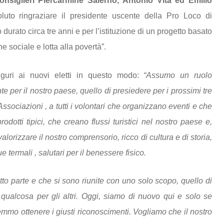
onsiglieri Piercarmine Salerno, Antonio Vita ed Emilio
luto ringraziare il presidente uscente della Pro Loco di
durato circa tre anni e per l’istituzione di un progetto basato
 sociale e lotta alla povertà”.
uguri ai nuovi eletti in questo modo:
“Assumo un ruolo
 per il nostro paese, quello di presiedere per i prossimi tre
 Associazioni , a tutti i volontari che organizzano eventi e che
rodotti tipici, che creano flussi turistici nel nostro paese e,
valorizzare il nostro comprensorio, ricco di cultura e di storia,
e termali , salutari per il benessere fisico.
to parte e che si sono riunite con uno solo scopo, quello di
 qualcosa per gli altri. Oggi, siamo di nuovo qui e solo se
emmo ottenere i giusti riconoscimenti. Vogliamo che il nostro