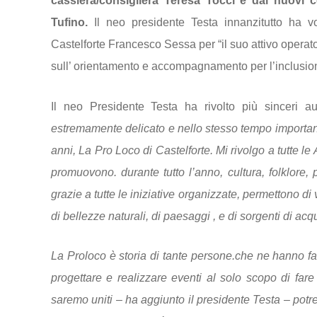
cassiera/consigliera Teresa Tocci e dai nuovi c
Tufino.
Il neo presidente Testa innanzitutto ha vo
Castelforte Francesco Sessa per “il suo attivo operato 
sull’ orientamento e accompagnamento per l’inclusione
Il neo Presidente Testa ha rivolto più sinceri a
estremamente delicato e nello stesso tempo importante
anni, La Pro Loco di Castelforte. Mi rivolgo a tutte le
promuovono. durante tutto l’anno, cultura, folklore, p
grazie a tutte le iniziative organizzate, permettono di 
di bellezze naturali, di paesaggi , e di sorgenti di acqu
La Proloco è storia di tante persone.che ne hanno fat
progettare e realizzare eventi al solo scopo di fare
saremo uniti – ha aggiunto il presidente Testa – potr