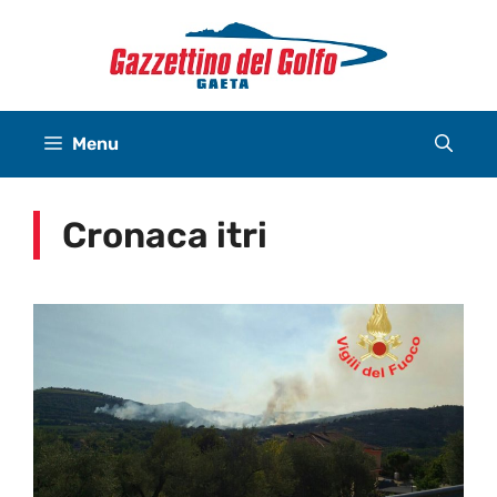
Vai
al
contenuto
Menu
Cronaca itri