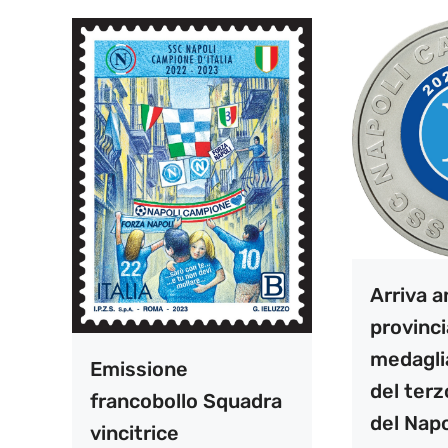
Arriva a
provinci
medagli
Emissione
del ter
francobollo Squadra
del Napo
vincitrice