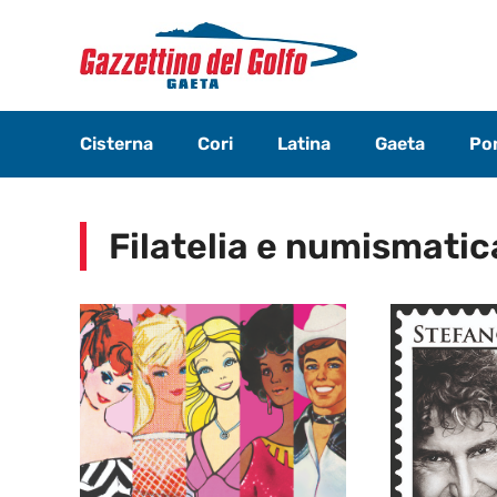
Vai
al
contenuto
Cisterna
Cori
Latina
Gaeta
Pon
Filatelia e numismatic