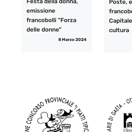
Festa della donna,
Poste, 
emissione
francob
francobolli “Forza
Capitale
delle donne”
cultura
8 Marzo 2024