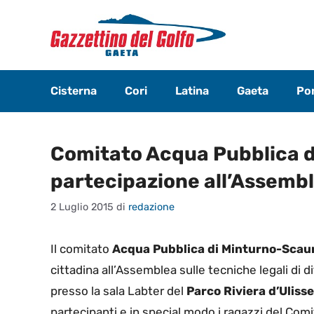
Vai
al
contenuto
Cisterna
Cori
Latina
Gaeta
Pon
Comitato Acqua Pubblica d
partecipazione all’Assemb
2 Luglio 2015
di
redazione
Il comitato
Acqua Pubblica di Minturno-Scaur
cittadina all’Assemblea sulle tecniche legali di 
presso la sala Labter del
Parco Riviera d’Ulisse
partecipanti e in special modo i ragazzi del Com