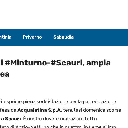
tinia
Priverno
Sabaudia
i #Minturno-#Scauri, ampia
lea
i
esprime piena soddisfazione per la partecipazione
difesa da
Acqualatina S.p.A.
tenutasi domenica scorsa
 a Scauri
. È nostro dovere ringraziare tutti i
itato di Anzio-Nettuno che in quattro, insieme al loro