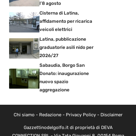
l’8 agosto
Cisterna di Latina,
affidamento per ricarica
veicoli elettrici
Latina, pubblicazione
graduatorie asili nido per
2026/27
Sabaudia, Borgo San
Donato: inaugurazione
nuovo spazio
aggregazione
Chi siamo
-
Redazione
-
Privacy Policy
-
Disclaimer
Gazzettinodelgolfo.it di proprietà di DEVA
CONNECTION SRL - Via Tata Giovanni 8, 00154 Roma