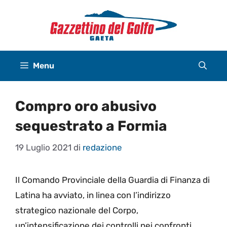
Vai
al
contenuto
Menu
Compro oro abusivo
sequestrato a Formia
19 Luglio 2021
di
redazione
Il Comando Provinciale della Guardia di Finanza di
Latina ha avviato, in linea con l’indirizzo
strategico nazionale del Corpo,
un’intensificazione dei controlli nei confronti