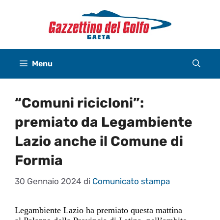
Vai
al
contenuto
Menu
“Comuni ricicloni”:
premiato da Legambiente
Lazio anche il Comune di
Formia
30 Gennaio 2024
di
Comunicato stampa
Legambiente Lazio ha p
remiato questa mattina