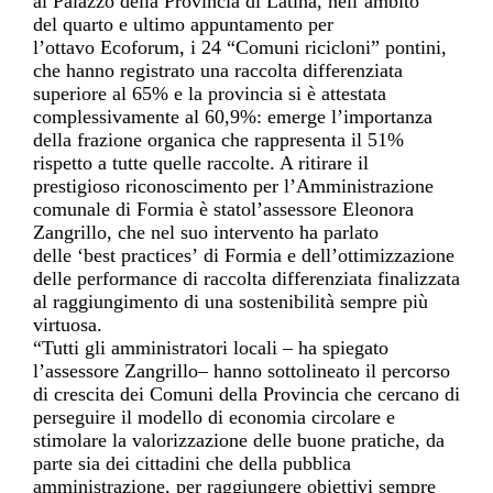
al
Palazzo della Provincia di Latina, nell’ambito
del
quarto e ultimo
appuntamento per
l’
ottavo
Ecoforum, i 24 “Comuni ricicl
oni” pontini,
che hanno registrato
una raccolta differenziata
superiore
al 65% e la provincia
si è attestata
complessivamente al 60,9%: emerge l’importanza
della frazione organica che rappresenta il 51%
rispetto a tutte quelle raccolte. A ritirare il
prestigioso riconoscimento per l’Ammini
strazione
comunale di Formia è stato
l’assessore Eleonora
Zangrillo, che nel suo intervento ha parlato
delle
‘
best practices
’
di Formia e dell’ottimizzazione
delle performance di raccolta differenziata finalizzata
al raggiungimento di una sostenibilità sempre più
vi
rtuosa.
“Tutti g
li amministratori locali – ha spiegato
l’assessore
Zangrillo
– hanno sottolineato il percorso
di crescita dei Comuni della Provincia che cercano di
perseguire il modello di economia circolare e
stimolare la valorizzazione delle buone pratiche, da
parte sia dei cittadini che della pubblica
amministrazione, per raggiungere obiettivi sempre