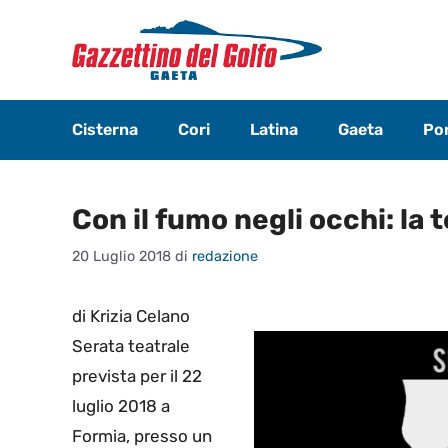
Vai
al
contenuto
Cisterna
Cori
Latina
Gaeta
Pon
Con il fumo negli occhi: la 
20 Luglio 2018
di
redazione
di Krizia Celano
Serata teatrale
prevista per il 22
luglio 2018 a
Formia, presso un