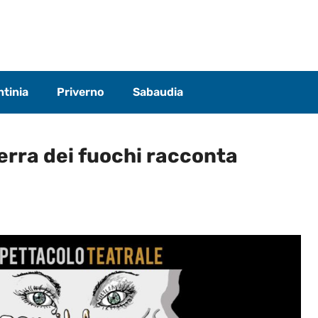
tinia
Priverno
Sabaudia
terra dei fuochi racconta