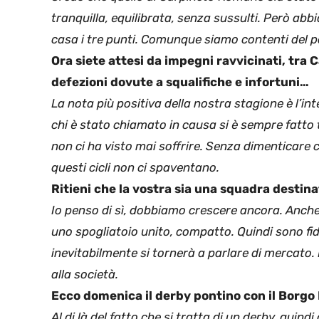
tranquilla, equilibrata, senza sussulti. Però a
casa i tre punti. Comunque siamo contenti del p
Ora siete attesi da impegni ravvicinati, tra
defezioni dovute a squalifiche e infortuni…
La nota più positiva della nostra stagione è l’int
chi è stato chiamato in causa si è sempre fatto 
non ci ha visto mai soffrire. Senza dimenticare 
questi cicli non ci spaventano.
Ritieni che la vostra sia una squadra destin
Io penso di sì, dobbiamo crescere ancora. Anche 
uno spogliatoio unito, compatto. Quindi sono fid
inevitabilmente si tornerà a parlare di mercato.
alla società.
Ecco domenica il derby pontino con il Borgo
Al di là del fatto che si tratta di un derby, quind