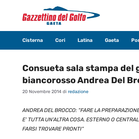
Vai
al
contenuto
Cisterna
Cori
Latina
Gaeta
Pon
Consueta sala stampa del g
biancorosso Andrea Del B
20 Novembre 2014
di
redazione
ANDREA DEL BROCCO: “FARE LA PREPARAZIONE
E’ TUTTA UN’ALTRA COSA. ESTERNO O CENTRALE
FARSI TROVARE PRONTI”