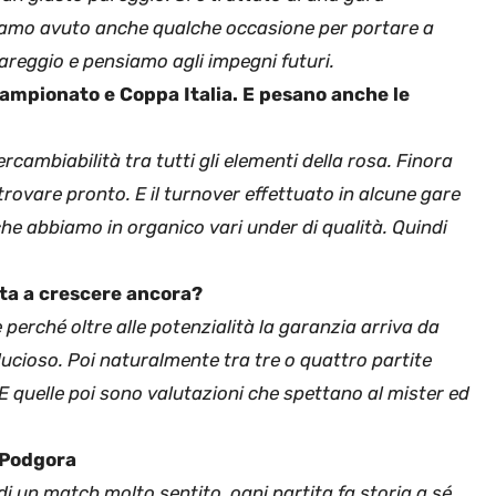
bbiamo avuto anche qualche occasione per portare a
areggio e pensiamo agli impegni futuri.
 Campionato e Coppa Italia. E pesano anche le
ercambiabilità tra tutti gli elementi della rosa. Finora
trovare pronto. E il turnover effettuato in alcune gare
che abbiamo in organico vari under di qualità. Quindi
ata a crescere ancora?
perché oltre alle potenzialità la garanzia arriva da
ucioso. Poi naturalmente tra tre o quattro partite
 E quelle poi sono valutazioni che spettano al mister ed
 Podgora
i di un match molto sentito, ogni partita fa storia a sé.