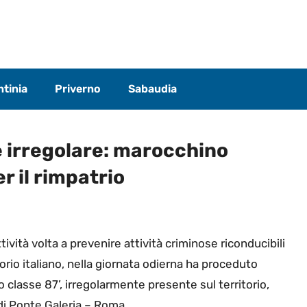
tinia
Priverno
Sabaudia
e irregolare: marocchino
 il rimpatrio
ttività volta a prevenire attività criminose riconducibili
orio italiano, nella giornata odierna ha proceduto
classe 87’, irregolarmente presente sul territorio,
di Ponte Galeria – Roma.