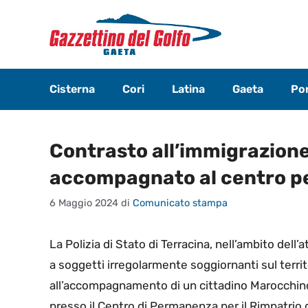
Vai
al
contenuto
Cisterna
Cori
Latina
Gaeta
Pon
Contrasto all’immigrazion
accompagnato al centro per
6 Maggio 2024
di
Comunicato stampa
La Polizia di Stato di Terracina, nell’ambito dell’a
a soggetti irregolarmente soggiornanti sul territ
all’accompagnamento di un cittadino Marocchino 
presso il Centro di Permanenza per il Rimpatrio 