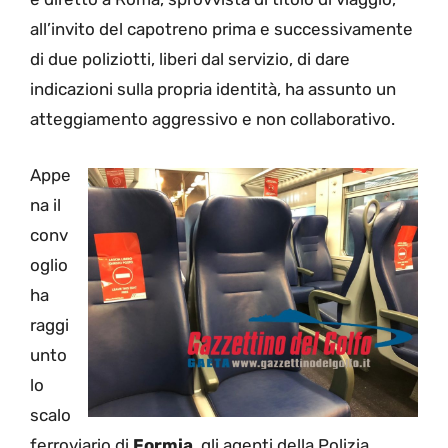
all’invito del capotreno prima e successivamente
di due poliziotti, liberi dal servizio, di dare
indicazioni sulla propria identità, ha assunto un
atteggiamento aggressivo e non collaborativo.
Appe
na il
conv
oglio
ha
raggi
unto
lo
scalo
ferroviario di
Formia
, gli agenti della Polizia