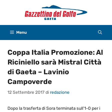
Vai
al
contenuto
Menu
Coppa Italia Promozione: Al
Riciniello sarà Mistral Città
di Gaeta – Lavinio
Campoverde
12 Settembre 2017
di
redazione
Dopo la trasferta di Sora terminata sull’1-0 per i