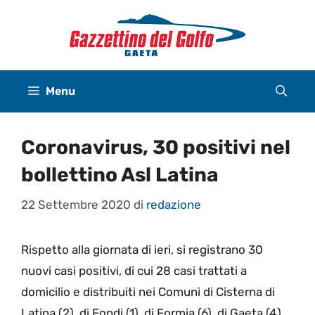
Vai
al
contenuto
Menu
Coronavirus, 30 positivi nel
bollettino Asl Latina
22 Settembre 2020
di
redazione
Rispetto alla giornata di ieri, si registrano 30
nuovi casi positivi, di cui 28 casi trattati a
domicilio e distribuiti nei Comuni di Cisterna di
Latina (2), di Fondi (1), di Formia (6), di Gaeta (4),