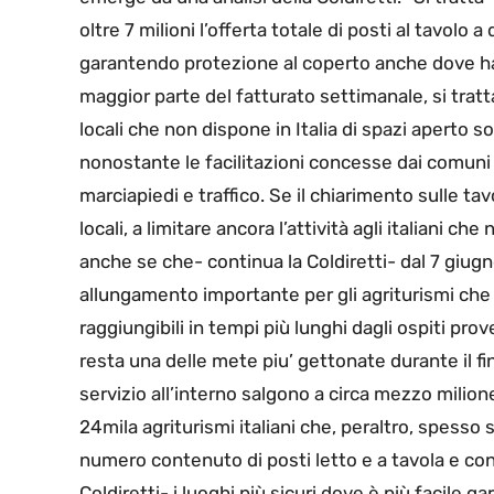
oltre 7 milioni l’offerta totale di posti al tavolo a
garantendo protezione al coperto anche dove ha c
maggior parte del fatturato settimanale, si trat
locali che non dispone in Italia di spazi aperto so
nonostante le facilitazioni concesse dai comuni p
marciapiedi e traffico. Se il chiarimento sulle tav
locali, a limitare ancora l’attività agli italiani c
anche se che- continua la Coldiretti- dal 7 giugno 
allungamento importante per gli agriturismi che so
raggiungibili in tempi più lunghi dagli ospiti pr
resta una delle mete piu’ gettonate durante il fi
servizio all’interno salgono a circa mezzo milion
24mila agriturismi italiani che, peraltro, spesso s
numero contenuto di posti letto e a tavola e con 
Coldiretti- i luoghi più sicuri dove è più facile ga