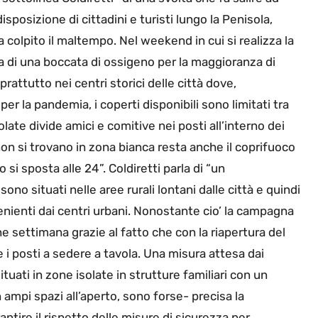
 disposizione di cittadini e turisti lungo la Penisola,
olpito il maltempo. Nel weekend in cui si realizza la
ta di una boccata di ossigeno per la maggioranza di
prattutto nei centri storici delle città dove,
er la pandemia, i coperti disponibili sono limitati tra
olate divide amici e comitive nei posti all’interno dei
he non si trovano in zona bianca resta anche il coprifuoco
si sposta alle 24”. Coldiretti parla di “un
no situati nelle aree rurali lontani dalle città e quindi
ovenienti dai centri urbani. Nonostante cio’ la campagna
ne settimana grazie al fatto che con la riapertura del
e i posti a sedere a tavola. Una misura attesa dai
ituati in zone isolate in strutture familiari con un
ampi spazi all’aperto, sono forse- precisa la
rantire il rispetto delle misure di sicurezza per