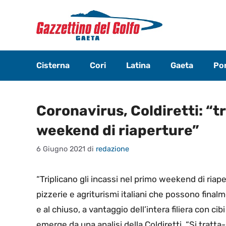
Vai
al
contenuto
Cisterna
Cori
Latina
Gaeta
Pon
Coronavirus, Coldiretti: “tr
weekend di riaperture”
6 Giugno 2021
di
redazione
“Triplicano gli incassi nel primo weekend di riape
pizzerie e agriturismi italiani che possono finalm
e al chiuso, a vantaggio dell’intera filiera con ci
emerge da una analisi della Coldiretti. “Si tratta-