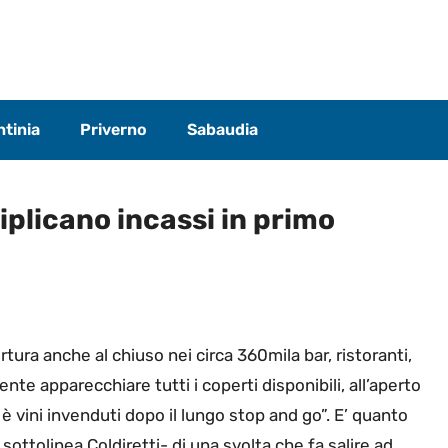
tinia
Priverno
Sabaudia
iplicano incassi in primo
rtura anche al chiuso nei circa 360mila bar, ristoranti,
ente apparecchiare tutti i coperti disponibili, all’aperto
bi è vini invenduti dopo il lungo stop and go”. E’ quanto
 sottolinea Coldiretti- di una svolta che fa salire ad