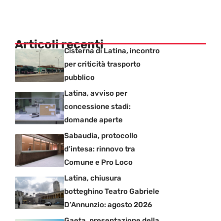
Articoli recenti
Cisterna di Latina, incontro
per criticità trasporto
pubblico
Latina, avviso per
concessione stadi:
domande aperte
Sabaudia, protocollo
d’intesa: rinnovo tra
Comune e Pro Loco
Latina, chiusura
botteghino Teatro Gabriele
D’Annunzio: agosto 2026
Gaeta, presentazione della