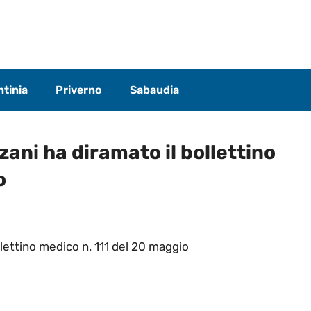
tinia
Priverno
Sabaudia
zani ha diramato il bollettino
o
llettino medico n. 111 del 20 maggio