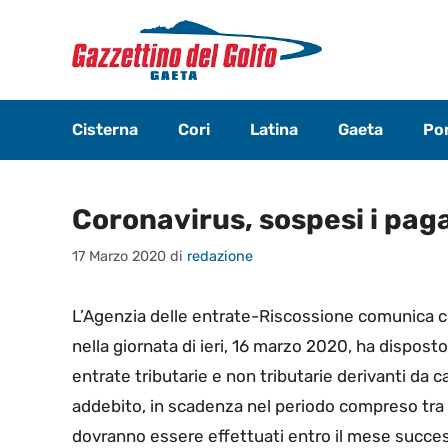
Vai
al
contenuto
Cisterna
Cori
Latina
Gaeta
Pon
Coronavirus, sospesi i paga
17 Marzo 2020
di
redazione
L’Agenzia delle entrate-Riscossione comunica che
nella giornata di ieri, 16 marzo 2020, ha dispost
entrate tributarie e non tributarie derivanti da 
addebito, in scadenza nel periodo compreso tra 
dovranno essere effettuati entro il mese succes