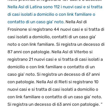
Nella Asl di Latina sono 112 i nuovi casi e si tratta
di casi isolati a domicilio o con link familiare o
contatto di un caso gia’ noto.
Nella Asl di
Frosinone si registrano 44 nuovi casi e si tratta di
casi isolati a domicilio, contatti di un caso gia’
noto o con link familiare. Si registra un decesso di
87 anni con patologie. Nella Asl di Viterbo si
registrano 21 nuovi casi e si tratta di casi isolati a
domicilio o con link familiare o contatto di un
caso gia’ noto. Si registra un decesso di 67 anni
con patologie. Nella Asl di Rieti si registrano 10
nuovi casi e si tratta di casi isolati a domicilio o
con link familiare o contatto di un caso gia’ noto.
Si registra un decesso di 63 anni con patologie. “