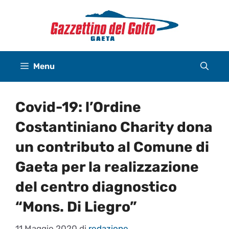
Vai
al
contenuto
Menu
Covid-19: l’Ordine
Costantiniano Charity dona
un contributo al Comune di
Gaeta per la realizzazione
del centro diagnostico
“Mons. Di Liegro”
11 Maggio 2020
di
redazione