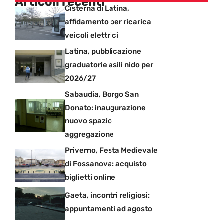
Articoli recenti
Cisterna di Latina,
affidamento per ricarica
veicoli elettrici
Latina, pubblicazione
graduatorie asili nido per
2026/27
Sabaudia, Borgo San
Donato: inaugurazione
nuovo spazio
aggregazione
Priverno, Festa Medievale
di Fossanova: acquisto
biglietti online
Gaeta, incontri religiosi:
appuntamenti ad agosto