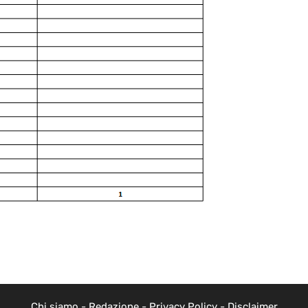
Chi siamo
-
Redazione
-
Privacy Policy
-
Disclaimer