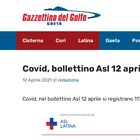
Vai
al
contenuto
Cisterna
Cori
Latina
Gaeta
Pon
Covid, bollettino Asl 12 apr
12 Aprile 2021
di
redazione
Covid, nel bollettino Asl 12 aprile si registrano 1