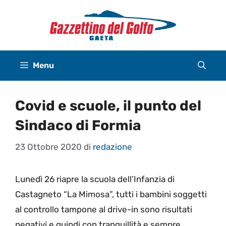
Vai
al
contenuto
Menu
Covid e scuole, il punto del
Sindaco di Formia
23 Ottobre 2020
di
redazione
Lunedì 26 riapre la scuola dell’Infanzia di
Castagneto “La Mimosa”, tutti i bambini soggetti
al controllo tampone al drive-in sono risultati
negativi e quindi con tranquillità e sempre