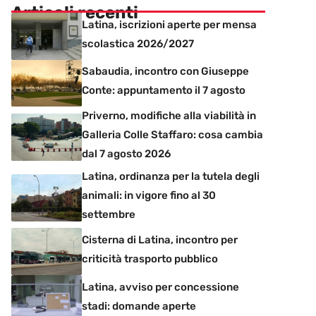
Articoli recenti
Latina, iscrizioni aperte per mensa
scolastica 2026/2027
Sabaudia, incontro con Giuseppe
Conte: appuntamento il 7 agosto
Priverno, modifiche alla viabilità in
Galleria Colle Staffaro: cosa cambia
dal 7 agosto 2026
Latina, ordinanza per la tutela degli
animali: in vigore fino al 30
settembre
Cisterna di Latina, incontro per
criticità trasporto pubblico
Latina, avviso per concessione
stadi: domande aperte