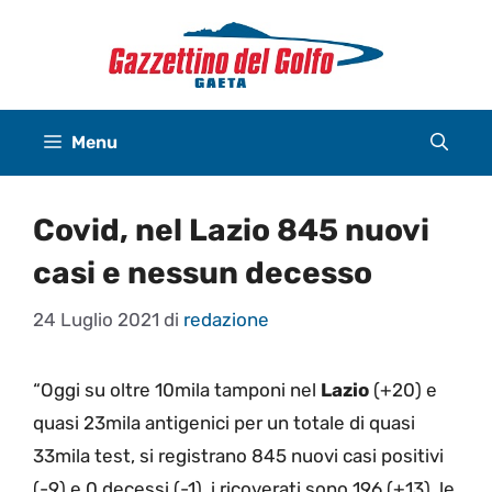
Vai
al
contenuto
Menu
Covid, nel Lazio 845 nuovi
casi e nessun decesso
24 Luglio 2021
di
redazione
“Oggi su oltre 10mila tamponi nel
Lazio
(+20) e
quasi 23mila antigenici per un totale di quasi
33mila test, si registrano 845 nuovi casi positivi
(-9) e 0 decessi (-1), i ricoverati sono 196 (+13), le