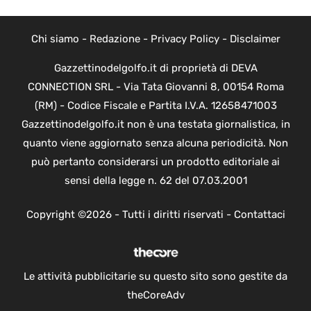
Chi siamo
-
Redazione
-
Privacy Policy
-
Disclaimer
Gazzettinodelgolfo.it di proprietà di DEVA
CONNECTION SRL - Via Tata Giovanni 8, 00154 Roma
(RM) - Codice Fiscale e Partita I.V.A. 12658471003
Gazzettinodelgolfo.it non è una testata giornalistica, in
quanto viene aggiornato senza alcuna periodicità. Non
può pertanto considerarsi un prodotto editoriale ai
sensi della legge n. 62 del 07.03.2001
Copyright ©2026 - Tutti i diritti riservati -
Contattaci
Le attività pubblicitarie su questo sito sono gestite da
theCoreAdv