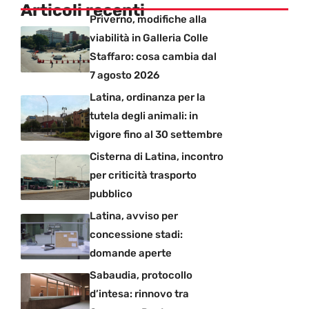
Articoli recenti
Priverno, modifiche alla
viabilità in Galleria Colle
Staffaro: cosa cambia dal
7 agosto 2026
Latina, ordinanza per la
tutela degli animali: in
vigore fino al 30 settembre
Cisterna di Latina, incontro
per criticità trasporto
pubblico
Latina, avviso per
concessione stadi:
domande aperte
Sabaudia, protocollo
d’intesa: rinnovo tra