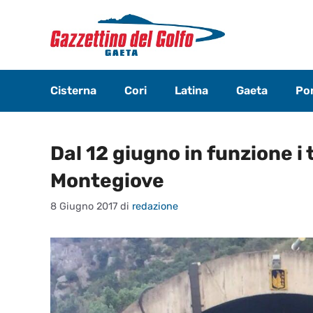
Vai
al
contenuto
Cisterna
Cori
Latina
Gaeta
Pon
Dal 12 giugno in funzione i t
Montegiove
8 Giugno 2017
di
redazione