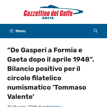
Vai
al
contenuto
Menu
“De Gasperi a Formia e
Gaeta dopo il aprile 1948”.
Bilancio positivo per il
circolo filatelico
numismatico ‘Tommaso
Valente’
30 Maggio 2018
di
redazione