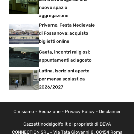
nuovo spazio
aggregazione
Priverno, Festa Medievale
di Fossanova: acquisto
biglietti online
Gaeta, incontri religiosi:
appuntamenti ad agosto
Latina, iscrizioni aperte
per mensa scolastica
2026/2027
Chi siamo
-
Redazione
-
Privacy Policy
-
Disclaimer
Gazzettinodelgolfo.it di proprietà di DEVA
CONNECTION SRL - Via Tata Giovanni 8, 00154 Roma