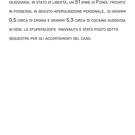
giudiziaria,
in stato di libertà
, un 51 enne di
Fondi
, trovato
in possesso
,
in
seguito
a
perquisizione personale
,
di grammi
0,5 circa di eroina e grammi 5,3 circa di cocaina suddivisa
in dosi. lo stupefacente rinvenuto
è
stato posto sotto
sequest
r
o
per gli accertamenti del caso.