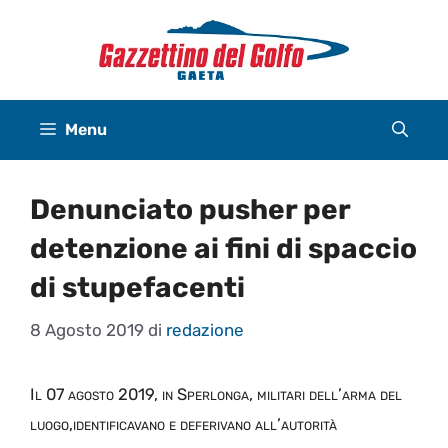
Vai
al
contenuto
Menu
Denunciato pusher per
detenzione ai fini di spaccio
di stupefacenti
8 Agosto 2019
di
redazione
Il
07 ago
sto
20
19, in
Sperlonga
, militari dell’arma del
luogo
,
identificavano e deferivano
all’autorità