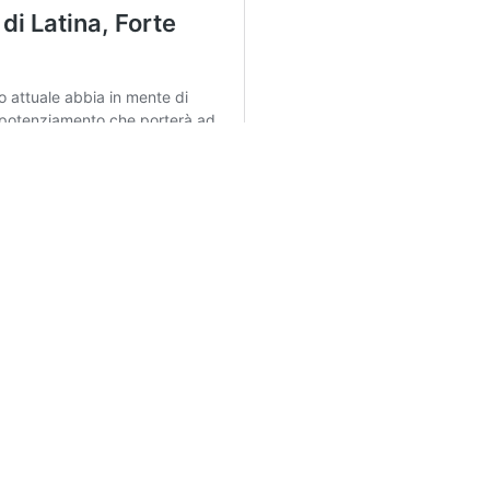
Chi siamo
-
Redazione
-
Privacy Policy
-
Disclaimer
EVA CONNECTION SRL - Via Tata Giovanni 8, 00154 Roma (RM) - Cod
a, in quanto viene aggiornato senza alcuna periodicità. Non può 