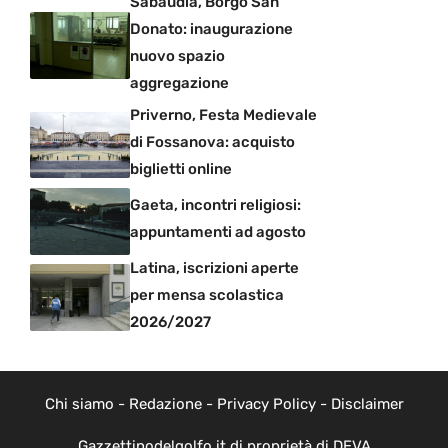
Sabaudia, Borgo San
Donato: inaugurazione
nuovo spazio
aggregazione
Priverno, Festa Medievale
di Fossanova: acquisto
biglietti online
Gaeta, incontri religiosi:
appuntamenti ad agosto
Latina, iscrizioni aperte
per mensa scolastica
2026/2027
Chi siamo
-
Redazione
-
Privacy Policy
-
Disclaimer
Gazzettinodelgolfo.it di proprietà di DEVA