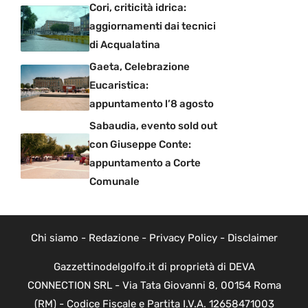
Cori, criticità idrica:
aggiornamenti dai tecnici
di Acqualatina
Gaeta, Celebrazione
Eucaristica:
appuntamento l’8 agosto
Sabaudia, evento sold out
con Giuseppe Conte:
appuntamento a Corte
Comunale
Chi siamo
-
Redazione
-
Privacy Policy
-
Disclaimer
Gazzettinodelgolfo.it di proprietà di DEVA
CONNECTION SRL - Via Tata Giovanni 8, 00154 Roma
(RM) - Codice Fiscale e Partita I.V.A. 12658471003