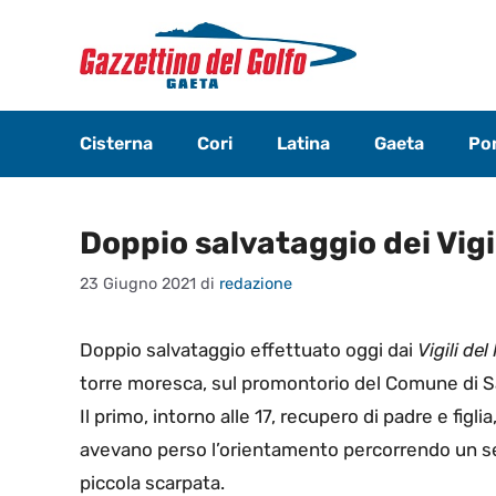
Vai
al
contenuto
Cisterna
Cori
Latina
Gaeta
Pon
Doppio salvataggio dei Vigi
23 Giugno 2021
di
redazione
Doppio salvataggio effettuato oggi dai
Vigili de
torre moresca, sul promontorio del Comune di Sa
Il primo, intorno alle 17, recupero di padre e figli
avevano perso l’orientamento percorrendo un sen
piccola scarpata.