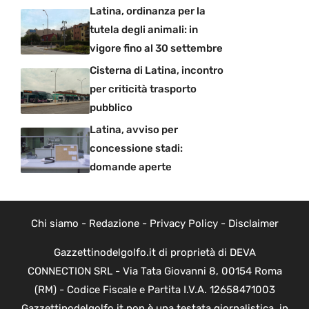
Latina, ordinanza per la
tutela degli animali: in
vigore fino al 30 settembre
Cisterna di Latina, incontro
per criticità trasporto
pubblico
Latina, avviso per
concessione stadi:
domande aperte
Chi siamo
-
Redazione
-
Privacy Policy
-
Disclaimer
Gazzettinodelgolfo.it di proprietà di DEVA
CONNECTION SRL - Via Tata Giovanni 8, 00154 Roma
(RM) - Codice Fiscale e Partita I.V.A. 12658471003
Gazzettinodelgolfo.it non è una testata giornalistica, in