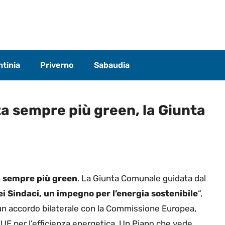
tinia
Priverno
Sabaudia
a sempre più green, la Giunta
ta sempre più green
. La Giunta Comunale guidata dal
ei Sindaci, un impegno per l’energia sostenibile
“,
 un accordo bilaterale con la Commissione Europea,
l’UE per l’efficienza energetica. Un Piano che vede