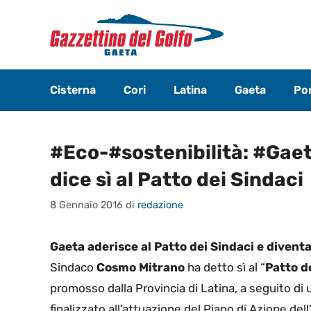
Vai
al
contenuto
Cisterna
Cori
Latina
Gaeta
Pon
#Eco-#sostenibilità: #Gaet
dice sì al Patto dei Sindaci
8 Gennaio 2016
di
redazione
Gaeta aderisce al Patto dei Sindaci e diven
Sindaco
Cosmo Mitrano
ha detto sì al “
Patto d
promosso dalla Provincia di Latina, a seguito di
finalizzato all’attuazione del Piano di Azione del