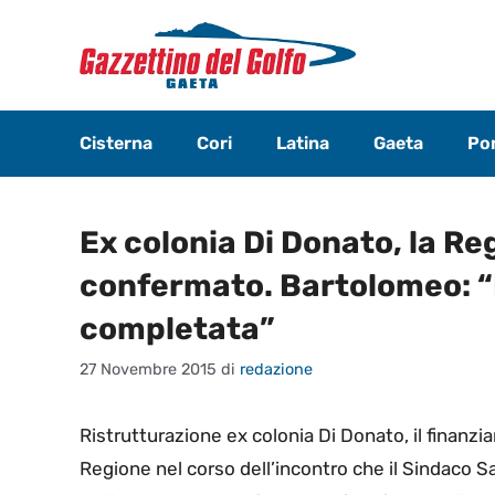
Vai
al
contenuto
Cisterna
Cori
Latina
Gaeta
Pon
Ex colonia Di Donato, la R
confermato. Bartolomeo: “
completata”
27 Novembre 2015
di
redazione
Ristrutturazione ex colonia Di Donato, il finanz
Regione nel corso dell’incontro che il Sindaco S