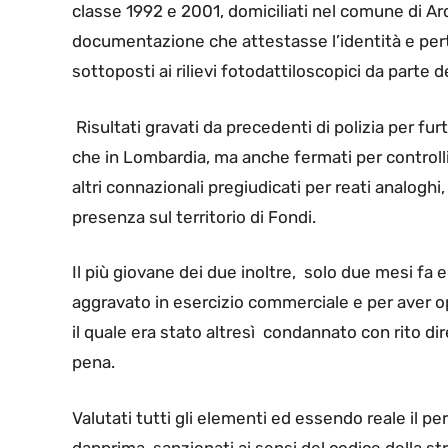
classe 1992 e 2001, domiciliati nel comune di Ard
documentazione che attestasse l’identità e per
sottoposti ai rilievi fotodattiloscopici da parte del
Risultati gravati da precedenti di polizia per furt
che in Lombardia, ma anche fermati per control
altri connazionali pregiudicati per reati analoghi
presenza sul territorio di Fondi.
Il più giovane dei due inoltre, solo due mesi fa e
aggravato in esercizio commerciale e per aver o
il quale era stato altresì condannato con rito d
pena.
Valutati tutti gli elementi ed essendo reale il pe
dapprima sanzionati ai sensi del codice della st