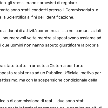
ea, gli stessi erano sprovvisti di regolare
tanto sono stati condotti presso il Commissariato e
la Scientifica ai fini dell’identificazione.
o ai danni di attività commerciali, sia nei comuni laziali
li innumerevoli volte mentre si spostavano assieme ad
, i due uomini non hanno saputo giustificare la propria
ra stato tratto in arresto a Cisterna per furto
pposto resistenza ad un Pubblico Ufficiale, motivo per
irettissimo, ma con la sospensione condizionale della
ricolo di commissione di reati, i due sono stati
rada per le infrazioni commesse ed in seguito muniti di