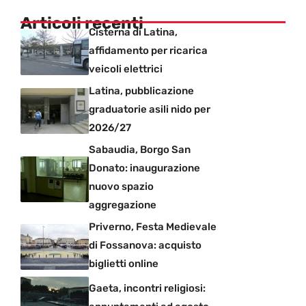
Articoli recenti
Cisterna di Latina,
affidamento per ricarica
veicoli elettrici
Latina, pubblicazione
graduatorie asili nido per
2026/27
Sabaudia, Borgo San
Donato: inaugurazione
nuovo spazio
aggregazione
Priverno, Festa Medievale
di Fossanova: acquisto
biglietti online
Gaeta, incontri religiosi: