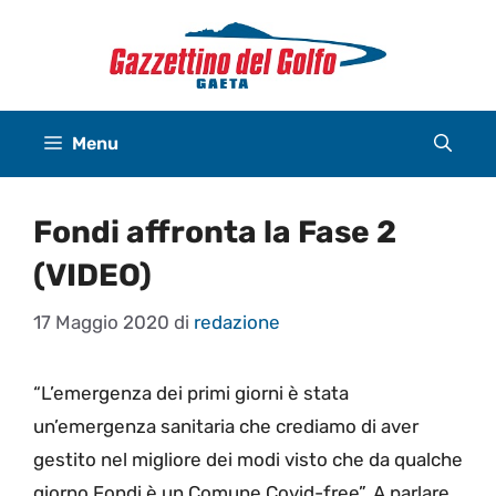
Vai
al
contenuto
Menu
Fondi affronta la Fase 2
(VIDEO)
17 Maggio 2020
di
redazione
“L’emergenza dei primi giorni è stata
un’emergenza sanitaria che crediamo di aver
gestito nel migliore dei modi visto che da qualche
giorno Fondi è un Comune Covid-free”. A parlare