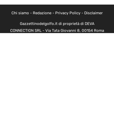
Chi siamo
-
Redazione
-
Privacy Policy
-
Disclaimer
Gazzettinodelgolfo.it di proprietà di DEVA
CONNECTION SRL - Via Tata Giovanni 8, 00154 Roma
(RM) - Codice Fiscale e Partita I.V.A. 12658471003
Gazzettinodelgolfo.it non è una testata giornalistica, in
quanto viene aggiornato senza alcuna periodicità. Non
può pertanto considerarsi un prodotto editoriale ai
sensi della legge n. 62 del 07.03.2001
Copyright ©2026 - Tutti i diritti riservati -
Contattaci
Le attività pubblicitarie su questo sito sono gestite da
theCoreAdv