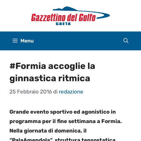
Vai
al
contenuto
Menu
#Formia accoglie la
ginnastica ritmica
25 Febbraio 2016
di
redazione
Grande evento sportivo ed agonistico in
programma per il fine settimana a Formia.
Nella giornata di domenica, il
“PalaAmendola”, struttura tensostatica