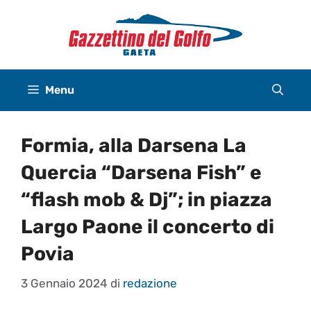
Vai
al
contenuto
Menu
Formia, alla Darsena La
Quercia “Darsena Fish” e
“flash mob & Dj”; in piazza
Largo Paone il concerto di
Povia
3 Gennaio 2024
di
redazione