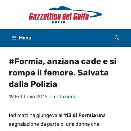
Vai
al
contenuto
Menu
#Formia, anziana cade e si
rompe il femore. Salvata
dalla Polizia
19 Febbraio 2016
di
redazione
Ieri mattina giungeva al
113 di Formia
una
segnalazione da parte di una donna che