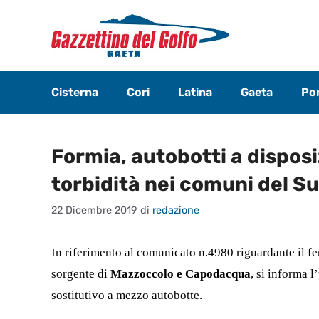
Vai
al
contenuto
Cisterna
Cori
Latina
Gaeta
Pon
Formia, autobotti a dispos
torbidità nei comuni del S
22 Dicembre 2019
di
redazione
In riferimento al comunicato n.4980 riguardante il fe
sorgente di
Mazzoccolo e Capodacqua
, si informa 
sostitutivo a mezzo autobotte.