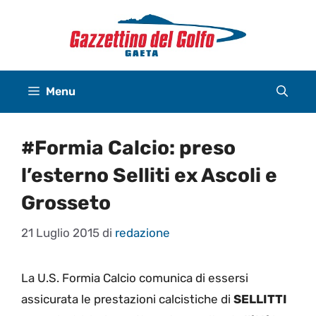
Vai
al
contenuto
Menu
#Formia Calcio: preso
l’esterno Selliti ex Ascoli e
Grosseto
21 Luglio 2015
di
redazione
La U.S. Formia Calcio comunica di essersi
assicurata le prestazioni calcistiche di
SELLITTI