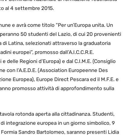
o al 4 settembre 2015.
omune e avrà come titolo “Per un’Europa unita. Un
iperanno 50 studenti del Lazio, di cui 20 provenienti
di Latina, selezionati attraverso la graduatoria
adini europei”, promosso dall’A.I.C.C.R.E.
 e delle Regioni d’Europa) e dal C.I.M.E. (Consiglio
one con l’A.E.D.E. (Association Europeenne Des
azione Europea), Europe Direct Pescara ed il M.F.E. e
e hanno promosso attività di approfondimento sulla
a tavola rotonda aperta alla cittadinanza. Studenti,
e di integrazione europea in un giorno simbolico, 9
i Formia Sandro Bartolomeo, saranno presenti Lidia