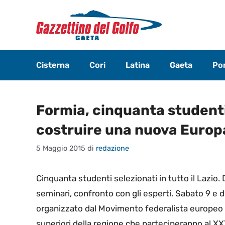
Vai
al
contenuto
Cisterna
Cori
Latina
Gaeta
Pon
Formia, cinquanta studenti
costruire una nuova Europ
5 Maggio 2015
di
redazione
Cinquanta studenti selezionati in tutto il Lazio.
seminari, confronto con gli esperti. Sabato 9 e
organizzato dal Movimento federalista europeo d
superiori della regione che parteciperanno al X