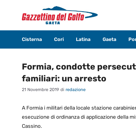
Vai
al
contenuto
Cisterna
Cori
Latina
Gaeta
Pon
Formia, condotte persecuto
familiari: un arresto
21 Novembre 2019
di
redazione
A Formia i militari della locale stazione carabini
esecuzione di ordinanza di applicazione della mi
Cassino.