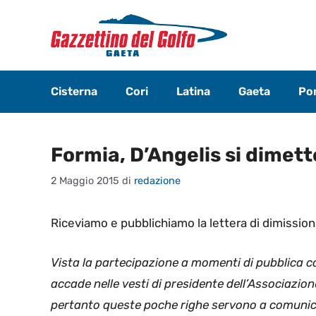
Vai
al
contenuto
Cisterna
Cori
Latina
Gaeta
Pon
Formia, D’Angelis si dimett
2 Maggio 2015
di
redazione
Riceviamo e pubblichiamo la lettera di dimission
Vista la partecipazione a momenti di pubblica co
accade nelle vesti di presidente dell’Associazion
pertanto queste poche righe servono a comunica