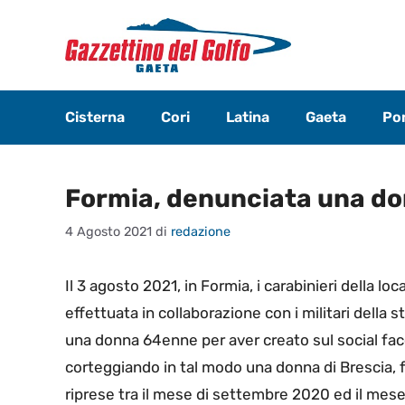
Vai
al
contenuto
Cisterna
Cori
Latina
Gaeta
Pon
Formia, denunciata una do
4 Agosto 2021
di
redazione
Il 3 agosto 2021, in Formia, i carabinieri della loc
effettuata in collaborazione con i militari della 
una donna 64enne per aver creato sul social faceb
corteggiando in tal modo una donna di Brescia, fa
riprese tra il mese di settembre 2020 ed il mese